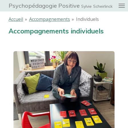
Psychopédagogie Positive
Passer
Sylvie
Scheirlinck
au
Accueil
»
Accompagnements
»
Individuels
contenu
principal
Accompagnements individuels