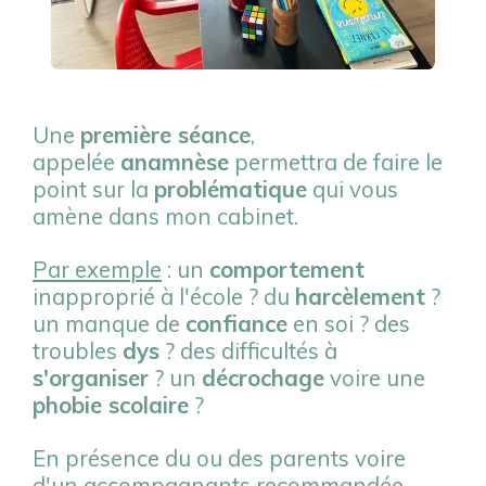
Une
première séance
,
appelée
anamnèse
permettra de faire le
point sur la
problématique
qui vous
amène dans mon cabinet.
Par exemple
:
un
comportement
inapproprié à l'école ?
du
harcèlement
?
un manque de
confiance
en soi ? des
troubles
dys
? des difficultés à
s'organiser
? un
décrochage
voire une
phobie scolaire
?
En présence du ou des parents voire
d'un accompagnants recommandée