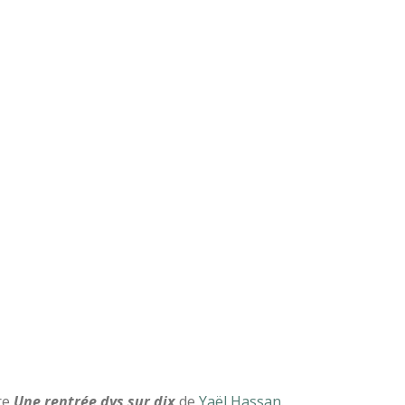
vre
Une rentrée dys sur dix
de
Yaël Hassan
.