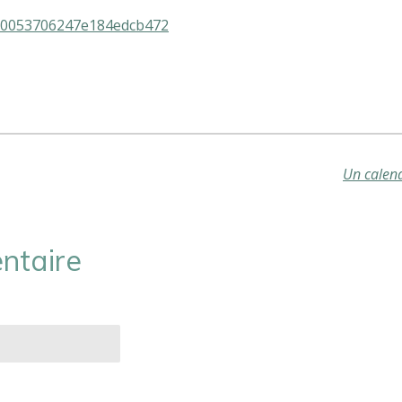
d/0053706247e184edcb472
Un calend
ntaire