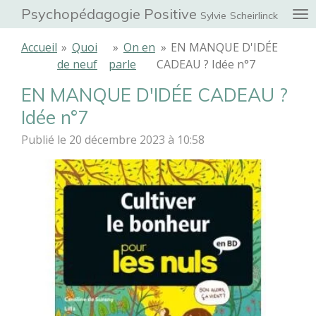
Psychopédagogie Positive
Passer
Sylvie
Scheirlinck
au
Accueil
»
Quoi
»
On en
»
EN MANQUE D'IDÉE
contenu
de neuf
parle
CADEAU ? Idée n°7
principal
EN MANQUE D'IDÉE CADEAU ?
Idée n°7
Publié le 20 décembre 2023 à 10:58